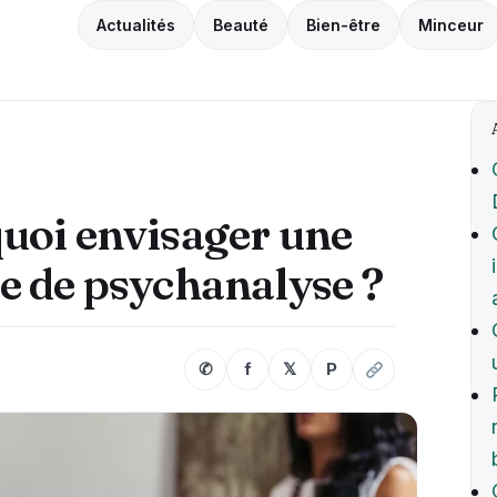
Actualités
Beauté
Bien-être
Minceur
uoi envisager une
e de psychanalyse ?
✆
f
𝕏
P