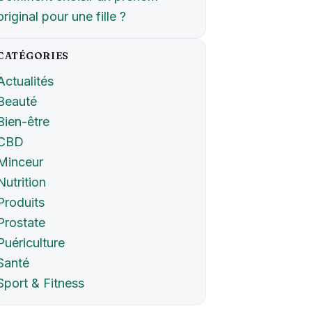
original pour une fille ?
CATÉGORIES
Actualités
Beauté
Bien-être
CBD
Minceur
Nutrition
Produits
Prostate
Puériculture
Santé
Sport & Fitness