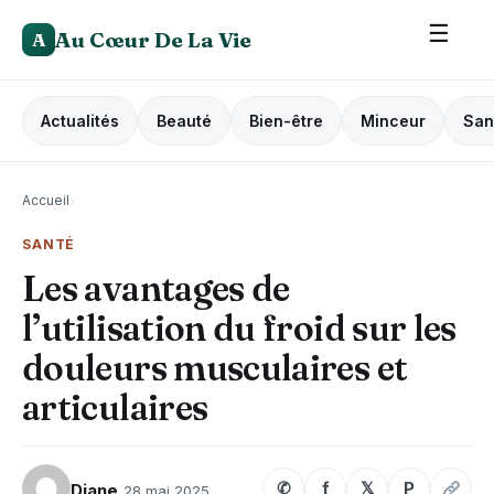
☰
Au Cœur De La Vie
A
Actualités
Beauté
Bien-être
Minceur
San
Accueil
›
SANTÉ
Les avantages de
l’utilisation du froid sur les
douleurs musculaires et
articulaires
✆
f
𝕏
P
Diane
28 mai 2025