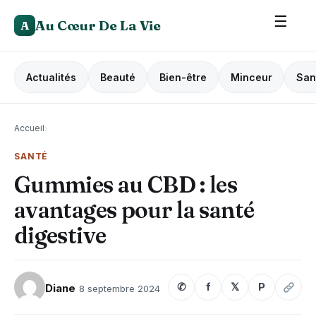
☰
Au Cœur De La Vie
A
Actualités
Beauté
Bien-être
Minceur
San
Accueil
›
SANTÉ
Gummies au CBD : les
avantages pour la santé
digestive
✆
f
𝕏
P
Diane
8 septembre 2024