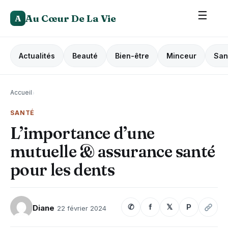
☰
Au Cœur De La Vie
A
Actualités
Beauté
Bien-être
Minceur
San
Accueil
›
SANTÉ
L’importance d’une
mutuelle & assurance santé
pour les dents
✆
f
𝕏
P
Diane
22 février 2024