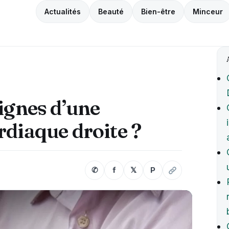
Actualités
Beauté
Bien-être
Minceur
signes d’une
rdiaque droite ?
✆
f
𝕏
P