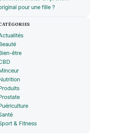
original pour une fille ?
CATÉGORIES
Actualités
Beauté
Bien-être
CBD
Minceur
Nutrition
Produits
Prostate
Puériculture
Santé
Sport & Fitness